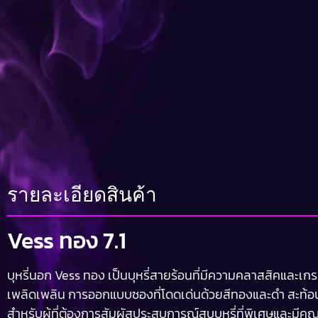
รายละเอียดสินค้า
Vess ทอง 7.1
บุหรี่นอก Vess ทอง เป็นบุหรี่สายร้อนที่มีความคลาสสิคและเ
เพลิดเพลิน การออกแบบซองที่โดดเด่นด้วยสีทองและดำ สะท้อน
สำหรับผู้ที่ต้องการสัมผัสประสบการณ์สูบบุหรี่ที่พิเศษและมีค