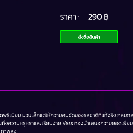
ราคา :
290
฿
สั่งซื้อสินค้า
กรดพรีเมี่ยม มวนเล็กแต่ให้ความคมชัดของรสชาติที่แท้จริง กลม
ถึงความหรูหราและเรียบง่าย Vess ทองนำเสนอความยอดเยี่ยมใน
ุณภาพสูง