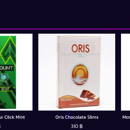
r Click Mint
Oris Chocolate Slims
Mon
฿
310
฿