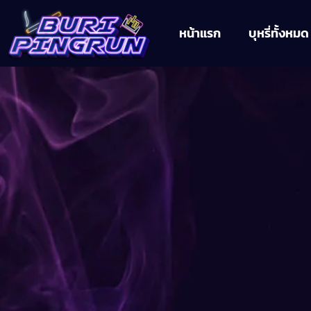
หน้าแรก
บุหรี่ทั้งหมด