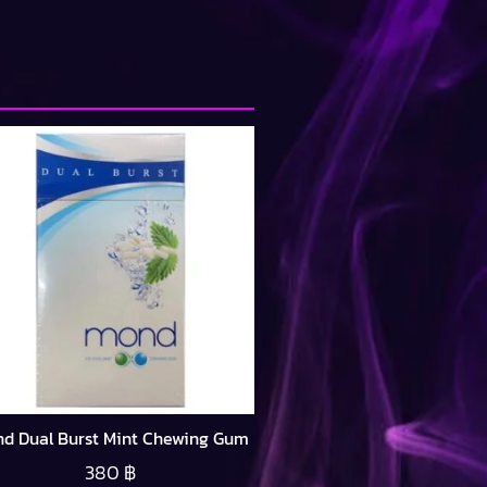
d Dual Burst Mint Chewing Gum
380
฿