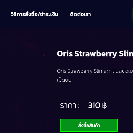
วิธีการสั่งซื้อ/ชำระเงิน
ติดต่อเรา
Oris Strawberry Sli
Oris Strawberry Slims : กลิ่นสตอเบอ
เม็ดบีบ
ราคา :
310
฿
สั่งซื้อสินค้า