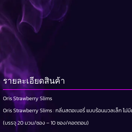
รายละเอียดสินค้า
Oris Strawberry Slims
Oris Strawberry Slims : กลิ่นสตอเบอรี่ แบบร้อนมวลเล็ก ไม่มี
(บรรจุ 20 มวน/ซอง – 10 ซอง/คอตตอน)