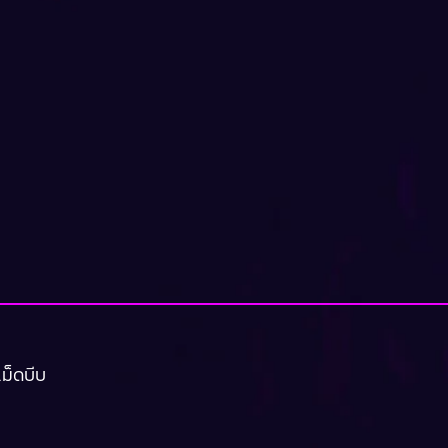
เม็ดบีบ